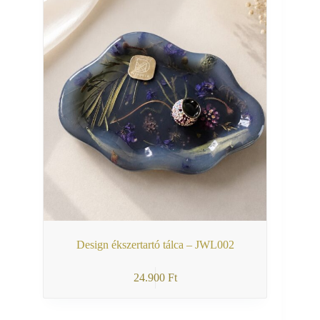
Design ékszertartó tálca – JWL002
24.900
Ft