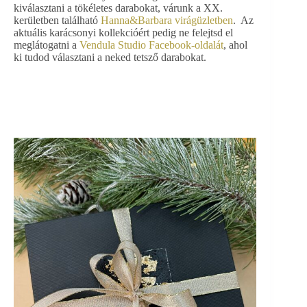
kiválasztani a tökéletes darabokat, várunk a XX.
kerületben található
Hanna&Barbara virágüzletben
. Az
aktuális karácsonyi kollekcióért pedig ne felejtsd el
meglátogatni a
Vendula Studio Facebook-oldalát
, ahol
ki tudod választani a neked tetsző darabokat.