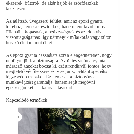
ékszerek, bútorok, de akár hajók és szörfdeszkák
készítésére.
Az átlátszó, üvegszerű felület, amit az epoxi gyanta
létrehoz, nemcsak esztétikus, hanem rendkívül tartós.
Ellenáll a kopásnak, a nedvességnek és az időjárás
viszontagságainak, így bármelyik műalkotás vagy bútor
hosszú élettartamot élhet.
Az epoxi gyanta használata során elengedhetetlen, hogy
odafigyeljünk a biztonságra. Az öntés során a gyanta
mérgező gázokat bocsát ki, ezért rendkívül fontos, hogy
megfelelő védőfelszerelést viseljünk, például speciális
légzésvédő maszkot. Ez nemcsak a biztonságos
munkavégzést garantálja, hanem segít megóvni
egészségünket is a káros hatásoktól.
Kapcsolódó termékek