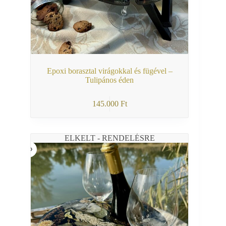
Epoxi borasztal virágokkal és fügével –
Tulipános éden
145.000
Ft
ELKELT - RENDELÉSRE