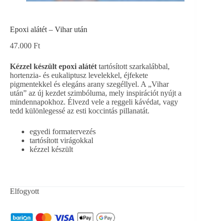
Epoxi alátét – Vihar után
47.000
Ft
Kézzel készült epoxi alátét
tartósított szarkalábbal,
hortenzia- és eukaliptusz levelekkel, éjfekete
pigmentekkel és elegáns arany szegéllyel. A „Vihar
után” az új kezdet szimbóluma, mely inspirációt nyújt a
mindennapokhoz. Élvezd vele a reggeli kávédat, vagy
tedd különlegessé az esti koccintás pillanatát.
egyedi formatervezés
tartósított virágokkal
kézzel készült
Elfogyott