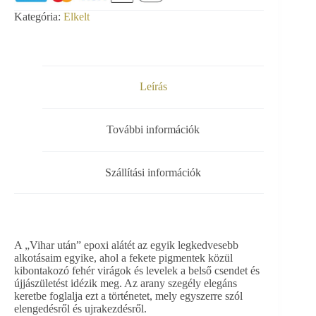
Kategória:
Elkelt
Leírás
További információk
Szállítási információk
A „Vihar után” epoxi alátét az egyik legkedvesebb
alkotásaim egyike, ahol a fekete pigmentek közül
kibontakozó fehér virágok és levelek a belső csendet és
újjászületést idézik meg. Az arany szegély elegáns
keretbe foglalja ezt a történetet, mely egyszerre szól
elengedésről és ujrakezdésről.