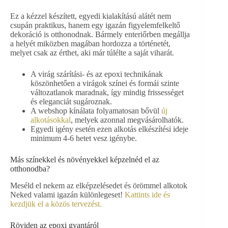
Ez a kézzel készített, egyedi kialakítású alátét nem
csupán praktikus, hanem egy igazán figyelemfelkeltő
dekoráció is otthonodnak. Bármely enteriőrben megállja
a helyét miközben magában hordozza a történetét,
melyet csak az érthet, aki már túlélte a saját viharát.
A virág szárítási- és az epoxi technikának
köszönhetően a virágok színei és formái szinte
változatlanok maradnak, így mindig frissességet
és eleganciát sugároznak.
A webshop kínálata folyamatosan bővül
új
alkotásokkal
, melyek azonnal megvásárolhatók.
Egyedi igény esetén ezen alkotás elkészítési ideje
minimum 4-6 hetet vesz igénybe.
Más színekkel és növényekkel képzelnéd el az
otthonodba?
Meséld el nekem az elképzelésedet és örömmel alkotok
Neked valami igazán különlegeset!
Kattints ide és
kezdjük el a közös tervezést.
Röviden az epoxi gyantáról