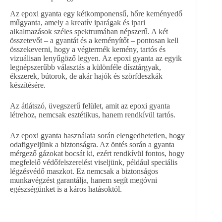
Az epoxi gyanta egy kétkomponensű, hőre keményedő
műgyanta, amely a kreatív iparágak és ipari
alkalmazások széles spektrumában népszerű. A két
összetevőt – a gyantát és a keményítőt – pontosan kell
összekeverni, hogy a végtermék kemény, tartós és
vizuálisan lenyűgöző legyen. Az epoxi gyanta az egyik
legnépszerűbb választás a különféle dísztárgyak,
ékszerek, bútorok, de akár hajók és szörfdeszkák
készítésére.
Az átlátszó, üvegszerű felület, amit az epoxi gyanta
létrehoz, nemcsak esztétikus, hanem rendkívül tartós.
Az epoxi gyanta használata során elengedhetetlen, hogy
odafigyeljünk a biztonságra. Az öntés során a gyanta
mérgező gázokat bocsát ki, ezért rendkívül fontos, hogy
megfelelő védőfelszerelést viseljünk, például speciális
légzésvédő maszkot. Ez nemcsak a biztonságos
munkavégzést garantálja, hanem segít megóvni
egészségünket is a káros hatásoktól.