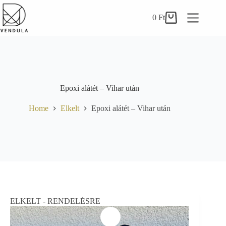
Skip
to
0
Ft
Shopping
content
cart
Epoxi alátét – Vihar után
Home
Elkelt
Epoxi alátét – Vihar után
ELKELT - RENDELÉSRE