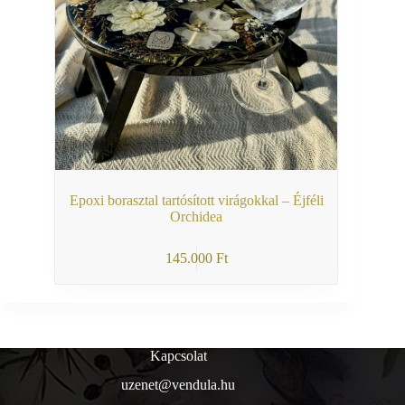
Epoxi borasztal tartósított virágokkal – Éjféli
Orchidea
145.000
Ft
Kapcsolat
uzenet@vendula.hu