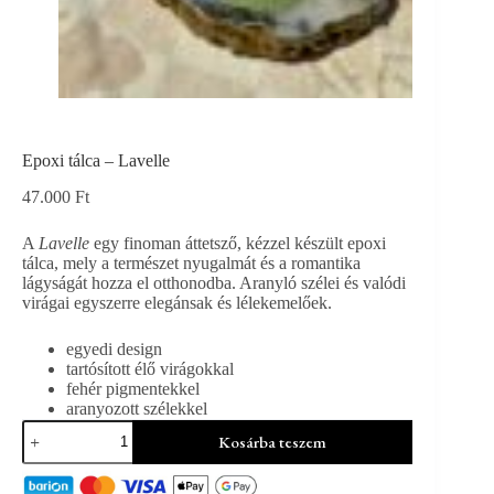
Epoxi tálca – Lavelle
47.000
Ft
A
Lavelle
egy finoman áttetsző, kézzel készült epoxi
tálca, mely a természet nyugalmát és a romantika
lágyságát hozza el otthonodba. Aranyló szélei és valódi
virágai egyszerre elegánsak és lélekemelőek.
egyedi design
tartósított élő virágokkal
fehér pigmentekkel
aranyozott szélekkel
Epoxi
Kosárba teszem
tálca
-
Lavelle