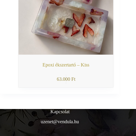
Epoxi ékszertartó – Kiss
63.000
Ft
Kapcsolat
uzenet@vendula.hu