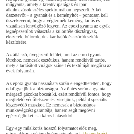
műgyanta, amely a kreatív iparágak és ipari
alkalmazások széles spektrumában népszerű. A két
összetevőt – a gyantát és a keményítőt – pontosan kell
összekeverni, hogy a végtermék kemény, tartós és
vizuálisan lenyűgöző legyen. Az epoxi gyanta az egyik
legnépszerűbb választás a különféle dísztárgyak,
ékszerek, bútorok, de akár hajók és szörfdeszkák
készítésére.
Az átlátszó, üvegszerű felület, amit az epoxi gyanta
létrehoz, nemcsak esztétikus, hanem rendkívül tartós,
mely a tartósított virágok színeit és textúráját megőrzi az
évek folyamán.
Az epoxi gyanta használata során elengedhetetlen, hogy
odafigyeljünk a biztonságra. Az öntés során a gyanta
mérgező gázokat bocsát ki, ezért rendkívül fontos, hogy
megfelelő védőfelszerelést viseljünk, például speciális
légzésvédő maszkot. Ez nemcsak a biztonságos
munkavégzést garantálja, hanem segít megóvni
egészségünket is a káros hatásoktól.
Egy-egy műalkotás hosszú folyamatot előz meg,
ugyanakkor a végeredmény egy olyan
lakberendezési