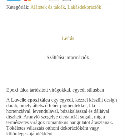
mennyiség
Kategóriák:
Alátétek és tálcák
,
Lakásdekorációk
Leírás
Szállítási információk
Epoxi tálca tartósított virágokkal, egyedi stílusban
A
Lavelle epoxi tálca
egy egyedi, kézzel készült design
darab, amely áttetsző fehér pigmentekkel, lila
hortenziával, levendulával, búzakalásszal és dáliával
díszített. Aranyló szegélye eleganciát sugall, míg a
természetes virágok romantikus hangulatot árasztanak.
Tökéletes választás otthoni dekorációként vagy
különleges ajándékként.