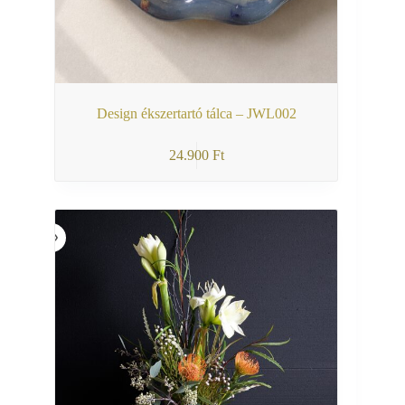
Design ékszertartó tálca – JWL002
24.900
Ft