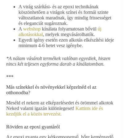
A virág szárítási- és az epoxi technikának
köszönhetően a virágok színei és formái szinte
változatlanok maradnak, így mindig frissességet
és eleganciát sugároznak.
A
webshop
kínálata folyamatosan bővül
új
alkotásokkal
, melyek megvásárolhatók.
Egyedi igény esetén ezen alkotás elkészítési ideje
minimum 4-6 hetet vesz igénybe.
*A nálam vásárolt termékek valóban egyediek, hiszen
nincs két teljesen egyforma darab a kínálatomban.
***
Más színekkel és növényekkel képzelnéd el az
otthonodba?
Meséld el nekem az elképzelésedet és örömmel alkotok
Neked valami igazán különlegeset!
Kattints ide és
kezdjük el a közös tervezést.
Röviden az epoxi gyantáról
Az epoxi gyanta egy kétkomponensű, hőre keményedő