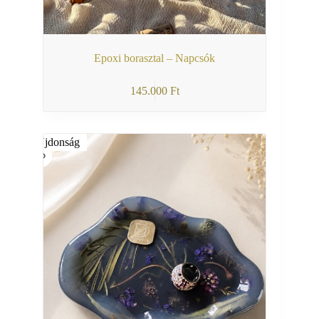
Epoxi borasztal – Napcsók
145.000
Ft
Újdonság