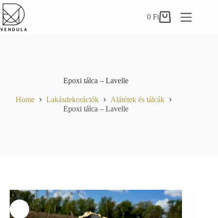
Skip
to
0
Ft
Shopping
content
cart
Epoxi tálca – Lavelle
Home
Lakásdekorációk
Alátétek és tálcák
Epoxi tálca – Lavelle