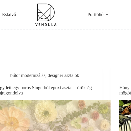
Esküvő
Portfólió
bútor modernizálás
,
designer asztalok
Így lett egy poros Singerből epoxi asztal – örökség
Hány m
újragondolva
mögöt