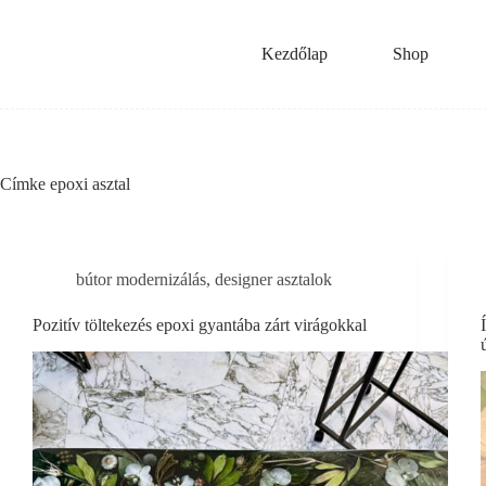
Skip
to
content
Kezdőlap
Shop
Címke
epoxi asztal
bútor modernizálás
,
designer asztalok
Pozitív töltekezés epoxi gyantába zárt virágokkal