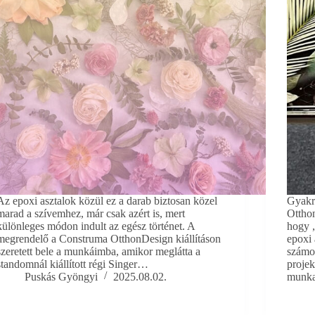
Az epoxi asztalok közül ez a darab biztosan közel
Gyakr
marad a szívemhez, már csak azért is, mert
Otthon
különleges módon indult az egész történet. A
hogy 
megrendelő a Construma OtthonDesign kiállításon
epoxi 
szeretett bele a munkáimba, amikor meglátta a
számo
standomnál kiállított régi Singer…
projek
Puskás Gyöngyi
2025.08.02.
munka