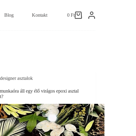
Blog
Kontakt
0
Ft
Shopping
cart
designer asztalok
unkaóra áll egy élő virágos epoxi asztal
t?