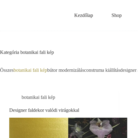
Skip
to
content
Kezdőlap
Shop
Kategória
botanikai fali kép
Összes
botanikai fali kép
bútor modernizálás
construma kiállítás
designer 
botanikai fali kép
Designer faldekor valódi virágokkal