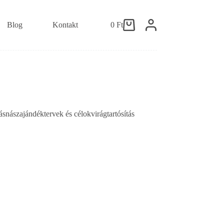
Blog
Kontakt
0
Ft
Shopping
cart
ás
nászajándék
tervek és célok
virágtartósítás