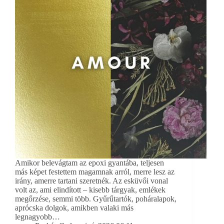
Amikor belevágtam az epoxi gyantába, teljesen
más képet festettem magamnak arról, merre lesz az
irány, amerre tartani szeretnék. Az esküvői vonal
volt az, ami elindított – kisebb tárgyak, emlékek
megőrzése, semmi több. Gyűrűtartók, poháralapok,
aprócska dolgok, amikben valaki más
legnagyobb…