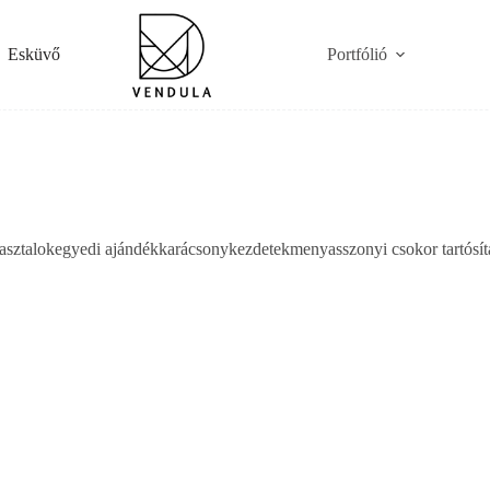
Esküvő
Portfólió
asztalok
egyedi ajándék
karácsony
kezdetek
menyasszonyi csokor tartósít