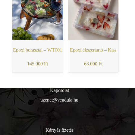
Epoxi borasztal – WT001
Epoxi ékszertartó – Kiss
145.000
Ft
63.000
Ft
Kapcsolat
uzenet@vendula.hu
Kártyás fizetés