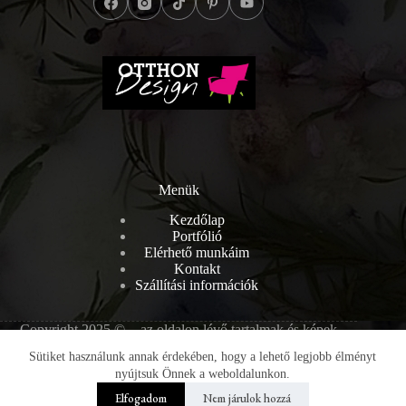
Menük
Kezdőlap
Portfólió
Elérhető munkáim
Kontakt
Szállítási információk
Copyright 2025 © - az oldalon lévő tartalmak és képek
szerzői jogvédelem alatt állnak, melyek engedély nélküli
Sütiket használunk annak érdekében, hogy a lehető legjobb élményt
másolása törvénybe ütköző.
nyújtsuk Önnek a weboldalunkon.
Elfogadom
Nem járulok hozzá