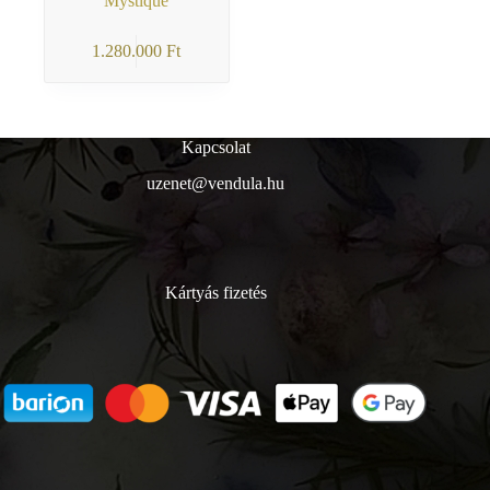
Mystique
1.280.000
Ft
Kapcsolat
uzenet@vendula.hu
Kártyás fizetés