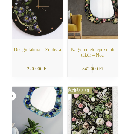
Design falióra – Zephyra
Nagy méretű epoxi fali
tükör – Noa
220.000
Ft
845.000
Ft
Készítés alatt