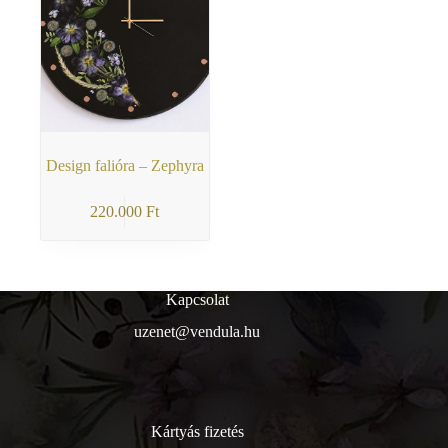
Design falióra – Zephyra
220.000
Ft
Kapcsolat
uzenet@vendula.hu
Kártyás fizetés