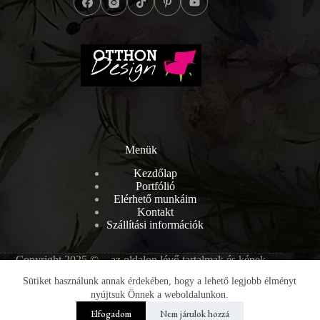
Menük
Kezdőlap
Portfólió
Elérhető munkáim
Kontakt
Szállítási információk
Copyright 2025 © - az oldalon lévő tartalmak és képek
szerzői jogvédelem alatt állnak, melyek engedély nélküli
Sütiket használunk annak érdekében, hogy a lehető legjobb élményt
másolása törvénybe ütköző.
nyújtsuk Önnek a weboldalunkon.
Elfogadom
Nem járulok hozzá