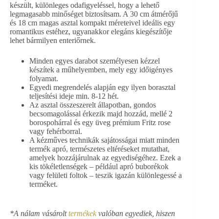
készült, különleges odafigyeléssel, hogy a lehető
legmagasabb minőséget biztosítsam. A 30 cm átmérőjű
és 18 cm magas asztal kompakt méreteivel ideális egy
romantikus estéhez, ugyanakkor elegáns kiegészítője
lehet bármilyen enteriőrnek.
Minden egyes darabot személyesen kézzel
készítek a műhelyemben, mely egy időigényes
folyamat.
Egyedi megrendelés alapján egy ilyen borasztal
teljesítési ideje min. 8-12 hét.
Az asztal összeszerelt állapotban, gondos
becsomagolással érkezik majd hozzád, mellé 2
borospohárral és egy üveg prémium Fritz rose
vagy fehérborral.
A kézműves technikák sajátosságai miatt minden
termék apró, természetes eltéréseket mutathat,
amelyek hozzájárulnak az egyediségéhez. Ezek a
kis tökéletlenségek – például apró buborékok
vagy felületi foltok – teszik igazán különlegessé a
terméket.
*A nálam vásárolt
termékek
valóban egyediek, hiszen