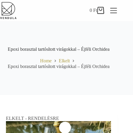
Skip
to
0
Ft
Shopping
content
cart
Epoxi borasztal tartósított virágokkal – Éjféli Orchidea
Home
Elkelt
Epoxi borasztal tartósított virágokkal – Éjféli Orchidea
ELKELT - RENDELÉSRE