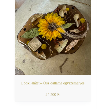
Epoxi alátét – Ősz dallama egyszemélyes
24.500
Ft