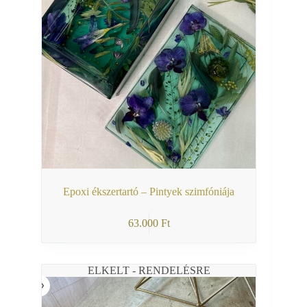
Epoxi ékszertartó – Pintyek szimfóniája
63.000
Ft
ELKELT - RENDELÉSRE