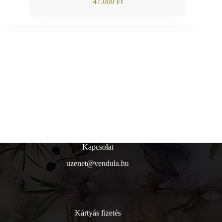
47.000
Ft
Kapcsolat
uzenet@vendula.hu
Kártyás fizetés