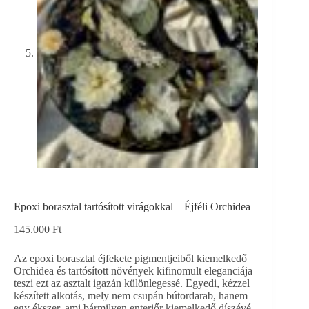
Epoxi borasztal tartósított virágokkal – Éjféli Orchidea
145.000
Ft
Az epoxi borasztal éjfekete pigmentjeiből kiemelkedő
Orchidea és tartósított növények kifinomult eleganciája
teszi ezt az asztalt igazán különlegessé. Egyedi, kézzel
készített alkotás, mely nem csupán bútordarab, hanem
egy ékszer, ami bármilyen enteriőr kiemelkedő díszévé