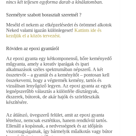
nincs két teljesen egyforma darab a kínálatomban.
Személyre szabott borasztalt szeretnél ?
Meséld el nekem az elképzelésedet és örömmel alkotok
Neked valami igazán különlegeset!
Kattints ide és
kezdjük el a közös tervezést.
Röviden az epoxi gyantáról
Az epoxi gyanta egy kétkomponensű, hőre keményedő
műgyanta, amely a kreatív iparágak és ipari
alkalmazások széles spektrumában népszerű. A két
összetevőt – a gyantát és a keményítőt – pontosan kell
összekeverni, hogy a végtermék kemény, tartós és
vizuálisan lenyűgöző legyen. Az epoxi gyanta az egyik
legnépszerűbb választás a különféle dísztárgyak,
ékszerek, bútorok, de akár hajók és szörfdeszkák
készítésére.
Az átlátszó, üvegszerű felület, amit az epoxi gyanta
létrehoz, nemcsak esztétikus, hanem rendkívül tartós.
Ellenáll a kopásnak, a nedvességnek és az időjárás
viszontagságainak, így bármelyik műalkotás vagy bútor