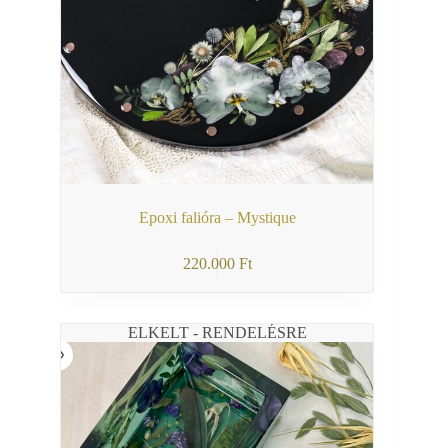
Epoxi falióra – Mystique
220.000
Ft
ELKELT - RENDELÉSRE