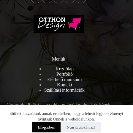
Menük
Kezdőlap
Portfólió
Elérhető munkáim
Kontakt
Szállítási információk
Copyright 2025 © - az oldalon lévő tartalmak és képek
szerzői jogvédelem alatt állnak, melyek engedély nélküli
Sütiket használunk annak érdekében, hogy a lehető legjobb élményt
másolása törvénybe ütköző.
nyújtsuk Önnek a weboldalunkon.
Elfogadom
Nem járulok hozzá