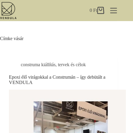
Skip
to
0
Ft
Shopping
content
cart
Címke
vásár
construma kiállítás
,
tervek és célok
Epoxi élő virágokkal a Construmán – így debütált a
VENDULA